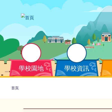
移至主內容
Main
學校園地
學校資訊
navigation
導
首頁
航
連
結