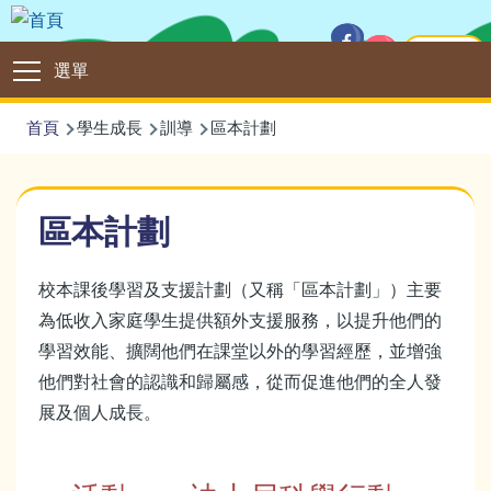
移至主內容
主頁
Main
選單
navigation
導
首頁
學生成長
訓導
區本計劃
航
連
區本計劃
結
校本課後學習及支援計劃（又稱「區本計劃」）主要
為低收入家庭學生提供額外支援服務，以提升他們的
學習效能、擴闊他們在課堂以外的學習經歷，並增強
他們對社會的認識和歸屬感，從而促進他們的全人發
展及個人成長。