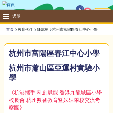
移至主內容
主頁
Main
選單
navigation
導
首頁
教育伙伴
姊妹校
杭州市富陽區春江中心小學
航
連
杭州市富陽區春江中心小學
結
杭州市蕭山區亞運村實驗小
學
《杭港攜手 科創賦能 香港九龍城區小學
校長會 杭州數智教育暨姊妹學校交流考
察團》