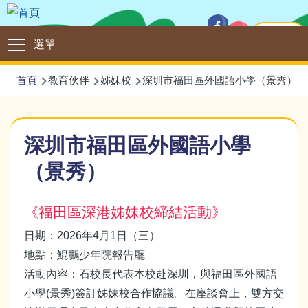
移至主內容
主頁
Main
選單
navigation
導
首頁
教育伙伴
姊妹校
深圳市福田區外國語小學（景秀）
航
連
深圳市福田區外國語小學
結
（景秀）
《福田區深港姊妹校締結活動》
日期：2026年4月1日（三）
地點：鯤鵬少年院報告廳
活動內容：石校長代表本校赴深圳，與福田區外國語
小學(景秀)簽訂姊妹校合作協議。在座談會上，雙方交