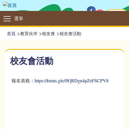
移至主內容
主頁
Main
選單
navigation
導
首頁
教育伙伴
校友會
校友會活動
航
連
校友會活動
結
報名表格：
https://forms.gle/iWjRDgn4pZeFSCPV8