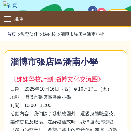
移至主內容
主頁
Main
選單
navigation
導
首頁
教育伙伴
姊妹校
淄博市張店區潘南小學
航
連
淄博市張店區潘南小學
結
《姊妹學校計劃 淄博文化交流團》
日期：2025年10月16日（四）至10月17日（五）
地點：淄博市張店區潘南小學
時間：10:00 - 11:00
活動內容：我們除了參觀校園外，還親身體驗品茶、
製作香包及肥皂。在締結儀式時，我們還表演歌唱
《耀山的聲音》，希望把耀山的聲音傳到淄博。在課